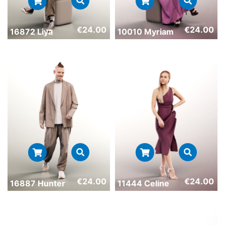
€
24.00
€
24.00
16872 Liya
10010 Myriam
€
24.00
€
24.00
16887 Hunter
11444 Celine