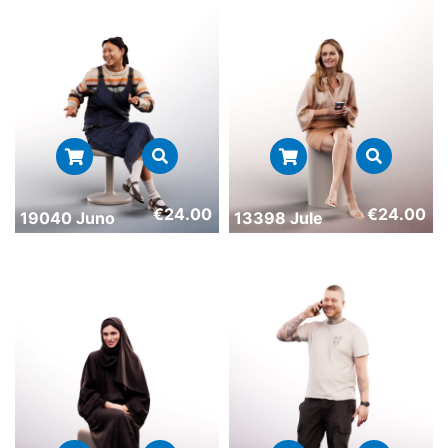
€
24.00
€
24.00
19040 Juno
13398 Jule