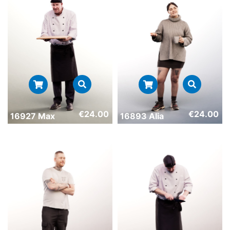
€
24.00
€
24.00
16927 Max
16893 Alia