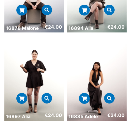
€
24.00
€
24.00
16878 Malone
16894 Alia
€
24.00
€
24.00
16897 Alia
16835 Adele