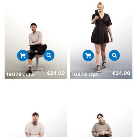
€
24.00
€
24.00
19029 Juno
16873 Liya