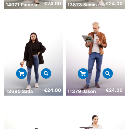
€
24.00
€
24.00
14071 Pamela
13873 Samira
€
24.00
€
24.00
13690 Sada
11379 Jason