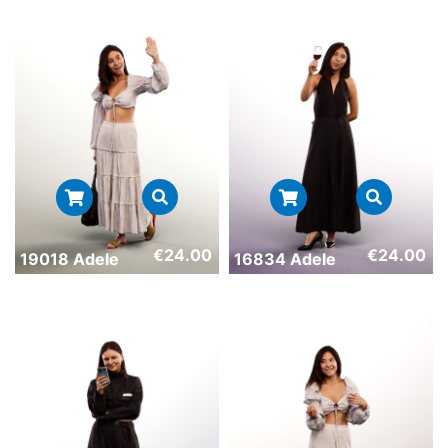
€
24.00
€
24.00
19018 Adele
16834 Adele