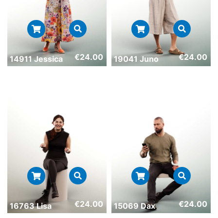
€
24.00
€
24.00
14911 Jessica
19041 Juno
€
24.00
€
24.00
16763 Lisa
15069 Dax