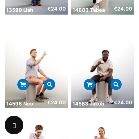
€
24.00
€
24.00
13590 Liah
14883 Tabea
€
24.00
€
24.00
14596 Neo
14563 Jakob