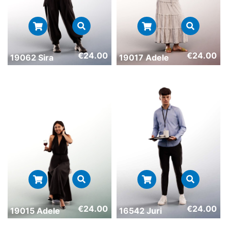
€
24.00
€
24.00
19062 Sira
19017 Adele
€
24.00
€
24.00
19015 Adele
16542 Juri