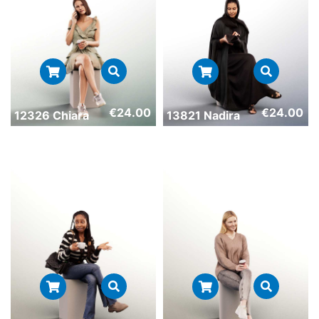
€
24.00
€
24.00
12326 Chiara
13821 Nadira