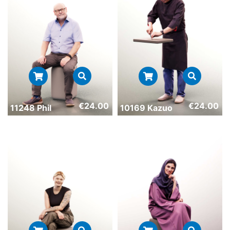
€
24.00
€
24.00
11248 Phil
10169 Kazuo