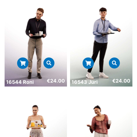
€
24.00
€
24.00
16544 Roni
16543 Juri