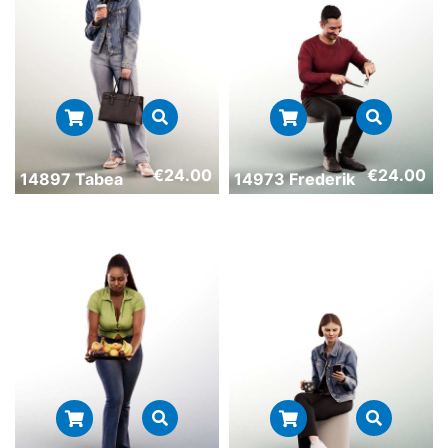
€
24.00
€
24.00
14897 Tabea
14973 Frederik