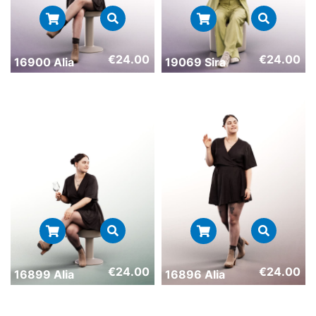
€
24.00
€
24.00
16900 Alia
19069 Sira
€
24.00
€
24.00
16899 Alia
16896 Alia