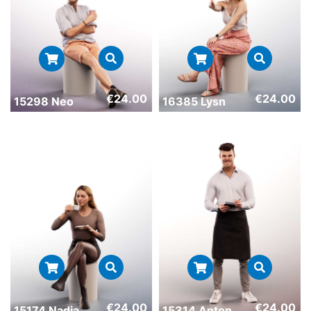
€
24.00
€
24.00
15298 Neo
16385 Lysn
€
24.00
€
24.00
15174 Nadja
15314 Anton