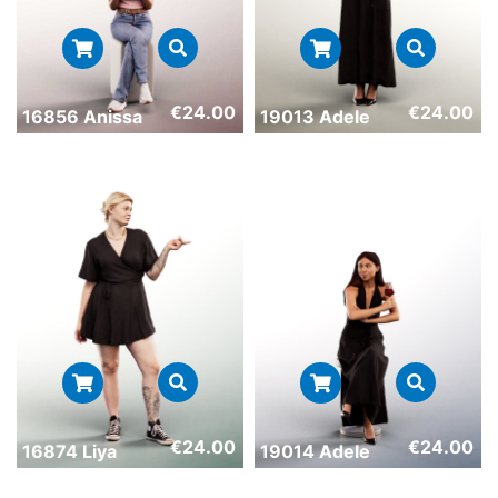
€
24.00
€
24.00
16856 Anissa
19013 Adele
€
24.00
€
24.00
16874 Liya
19014 Adele