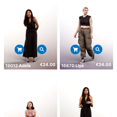
€
24.00
€
24.00
19012 Adele
16870 Liya