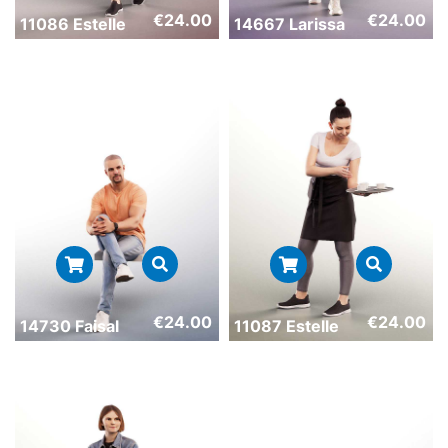
€
24.00
€
24.00
11086 Estelle
14667 Larissa
€
24.00
€
24.00
14730 Faisal
11087 Estelle