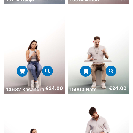
€
24.00
€
24.00
14632 Kasandra
15003 Nate