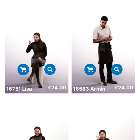
€
24.00
€
24.00
16751 Lisa
16583 Armin