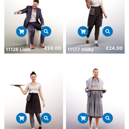
€
24.00
€
24.00
11126 Liam
11177 Vicky