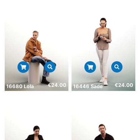
€
24.00
€
24.00
16680 Lola
16446 Sade