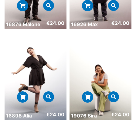
€
24.00
€
24.00
16876 Malone
16926 Max
€
24.00
€
24.00
16898 Alia
19076 Sira