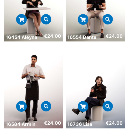
€
24.00
€
24.00
16454 Aleyna
16554 Dante
€
24.00
€
24.00
16584 Armin
16736 Lisa