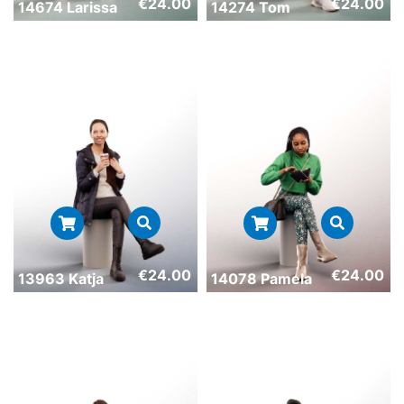
€
24.00
€
24.00
14674 Larissa
14274 Tom
€
24.00
€
24.00
13963 Katja
14078 Pamela