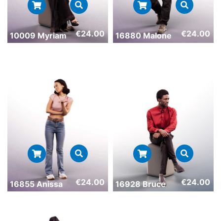
€
24.00
€
24.00
10009 Myriam
16880 Malone
€
24.00
€
24.00
16855 Anissa
16928 Bruce