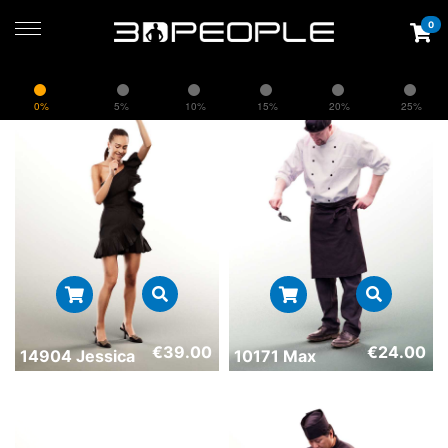
0
0%
5%
10%
15%
20%
25%
€
39.00
€
24.00
14904 Jessica
10171 Max