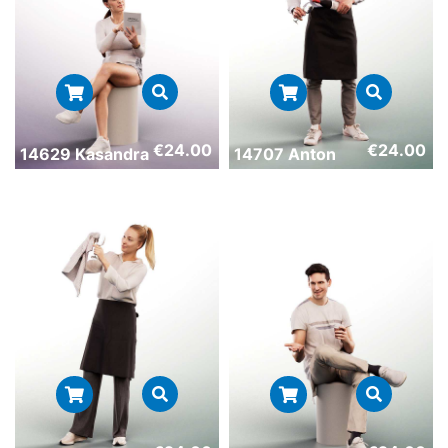
€
24.00
€
24.00
14629 Kasandra
14707 Anton