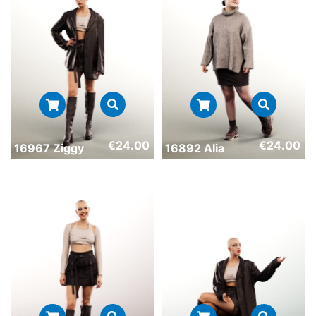
€
24.00
€
24.00
16967 Ziggy
16892 Alia