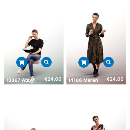
€
24.00
€
24.00
13367 Abby
14186 Maren