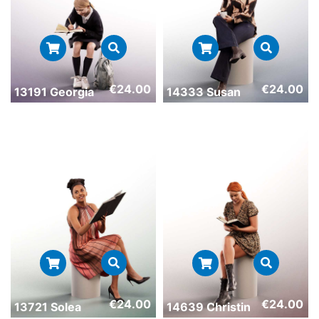
€
24.00
€
24.00
13191 Georgia
14333 Susan
€
24.00
€
24.00
13721 Solea
14639 Christin