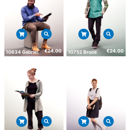
€
24.00
€
24.00
10634 Gabriel
10752 Bruce