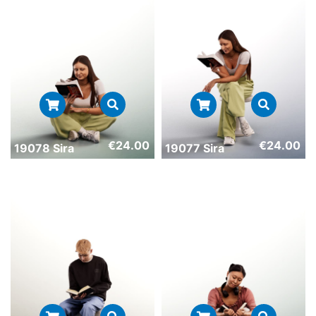
€
24.00
€
24.00
19078 Sira
19077 Sira