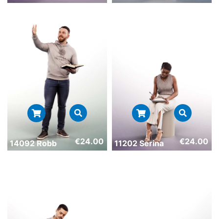
€
24.00
€
24.00
14092 Robb
11202 Serina