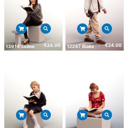
€
24.00
€
24.00
13914 Selina
12247 Blake