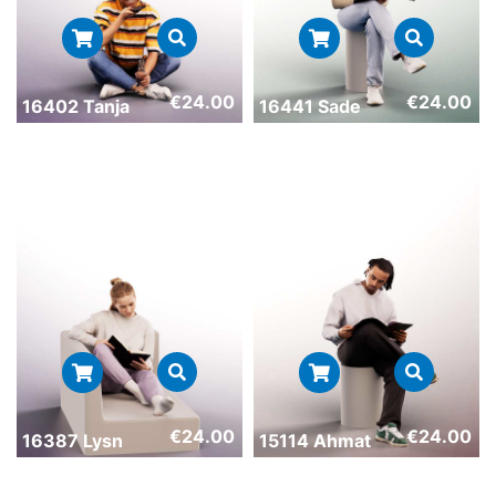
€
24.00
€
24.00
16402 Tanja
16441 Sade
€
24.00
€
24.00
16387 Lysn
15114 Ahmat