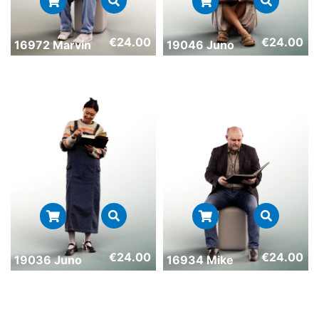
€
24.00
€
24.00
16972 Marvin
19046 Juno
€
24.00
€
24.00
19036 Juno
16934 Mike