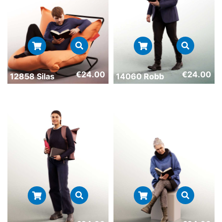
€
24.00
€
24.00
12858 Silas
14060 Robb