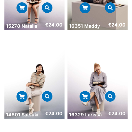
€
24.00
€
24.00
15278 Natalia
16351 Maddy
€
24.00
€
24.00
14801 Satsuki
16329 Larissa