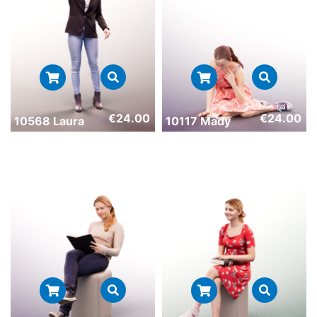
€
24.00
€
24.00
10568 Laura
10117 Mady