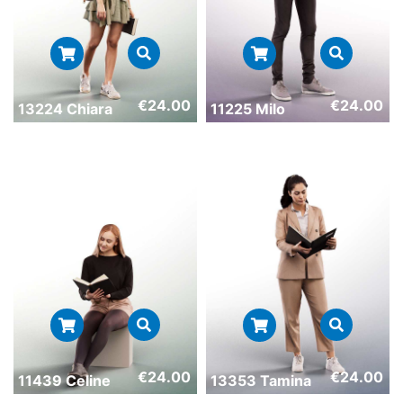
€
24.00
€
24.00
13224 Chiara
11225 Milo
€
24.00
€
24.00
11439 Celine
13353 Tamina