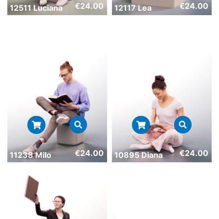
€
24.00
€
24.00
12511 Luciana
12117 Lea
€
24.00
€
24.00
11238 Milo
10895 Diana