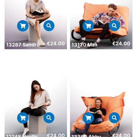
€
24.00
€
24.00
13287 Sandro
13120 Max
€
24.00
€
24.00
12748 Noelle
13362 Abby