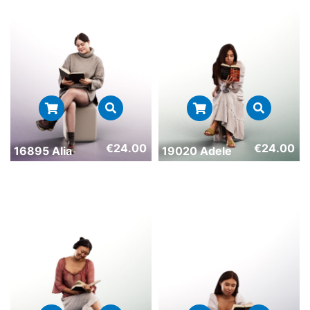
€
24.00
€
24.00
16895 Alia
19020 Adele