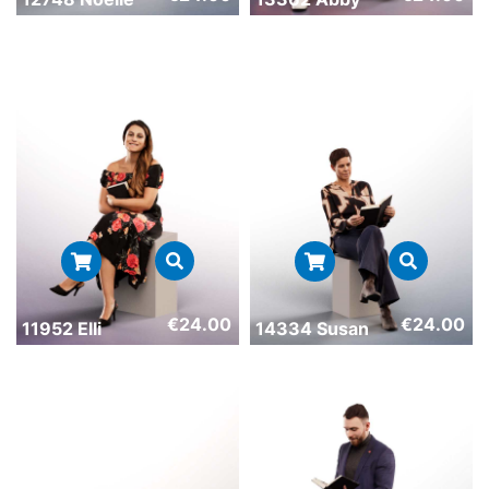
€
24.00
€
24.00
11952 Elli
14334 Susan