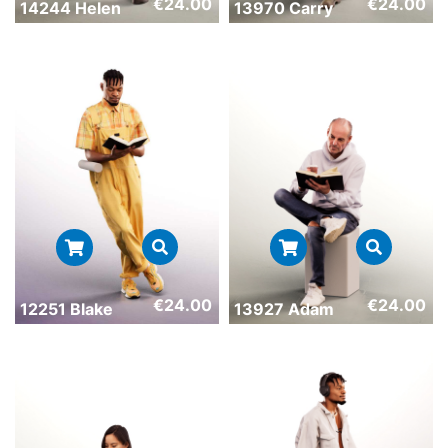
€
24.00
€
24.00
14244 Helen
13970 Carry
€
24.00
€
24.00
12251 Blake
13927 Adam