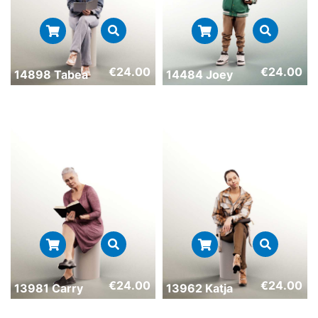
€
24.00
€
24.00
14898 Tabea
14484 Joey
€
24.00
€
24.00
13981 Carry
13962 Katja