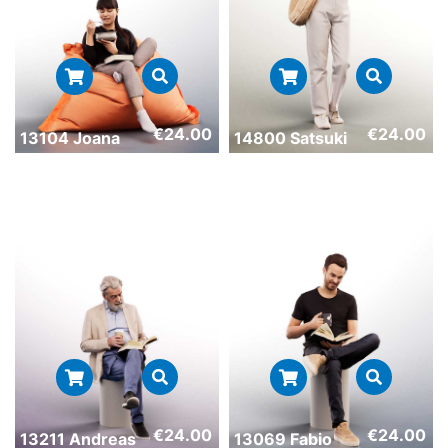
€
24.00
€
24.00
13104 Joana
14800 Satsuki
€
24.00
€
24.00
13211 Andreas
13069 Fabio