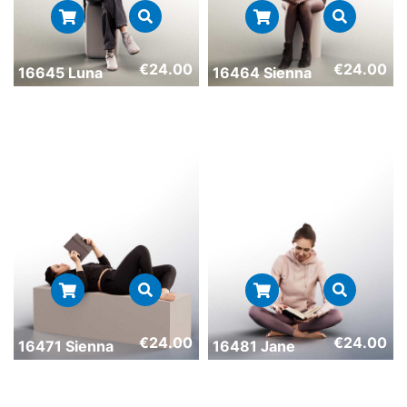
€
24.00
€
24.00
16645 Luna
16464 Sienna
€
24.00
€
24.00
16471 Sienna
16481 Jane