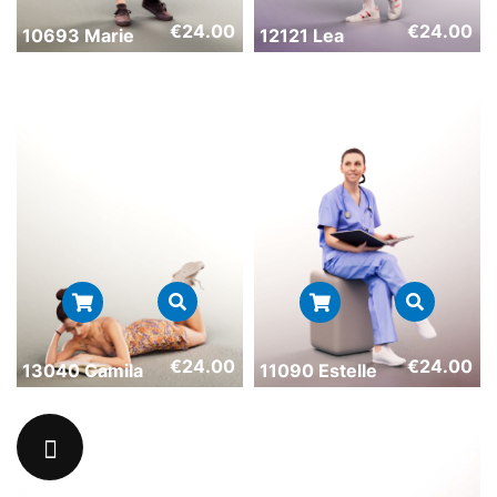
€
24.00
€
24.00
10693 Marie
12121 Lea
€
24.00
€
24.00
13040 Camila
11090 Estelle