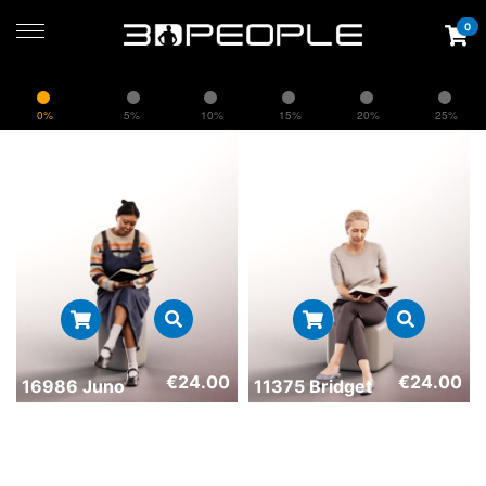
0
0%
5%
10%
15%
20%
25%
€
24.00
€
24.00
16986 Juno
11375 Bridget