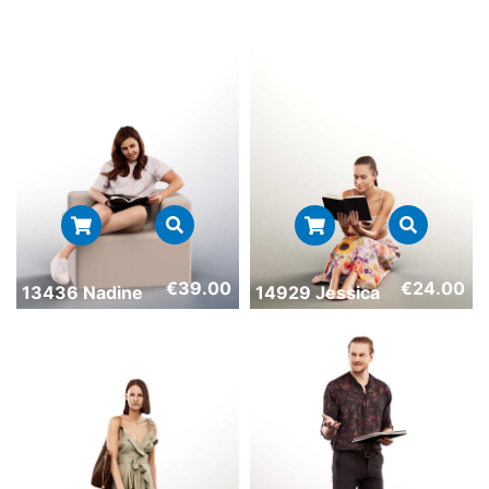
€
39.00
€
24.00
13436 Nadine
14929 Jessica