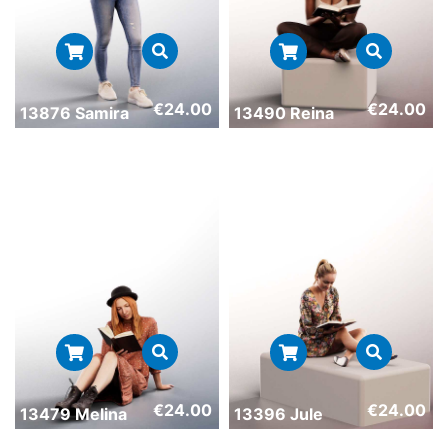
€
24.00
€
24.00
13876 Samira
13490 Reina
€
24.00
€
24.00
13479 Melina
13396 Jule