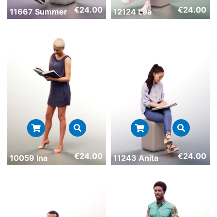
€
24.00
€
24.00
11667 Summer
12124 Lea
€
24.00
€
24.00
10059 Ina
11243 Anita