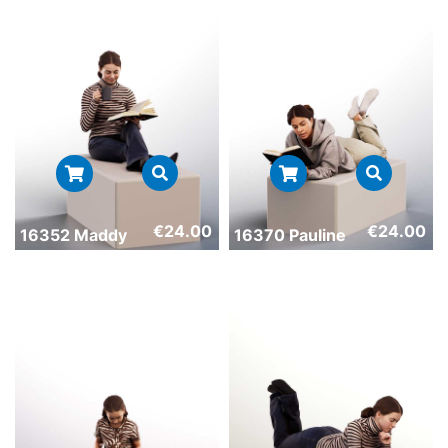
€
24.00
€
24.00
16352 Maddy
16370 Pauline