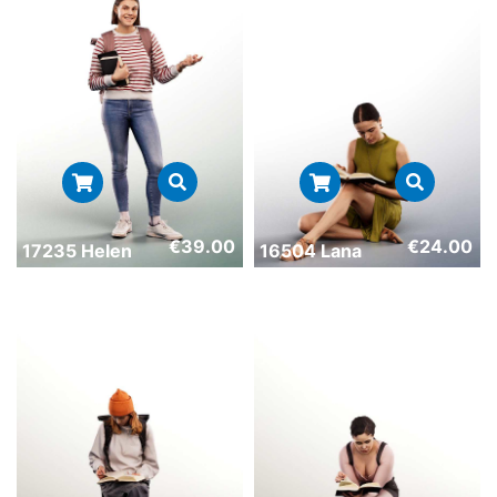
€
39.00
€
24.00
17235 Helen
16504 Lana