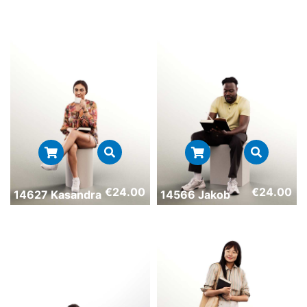
€
24.00
€
24.00
14627 Kasandra
14566 Jakob