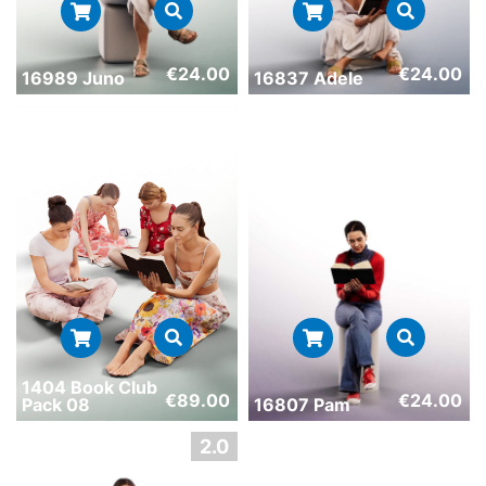
€
24.00
€
24.00
16989 Juno
16837 Adele
1404 Book Club
€
89.00
€
24.00
Pack 08
16807 Pam