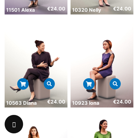
€
24.00
€
24.00
11501 Alexa
10320 Nelly
€
24.00
€
24.00
10563 Diana
10923 Iona