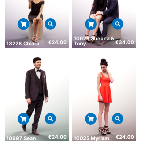
10628 Sheona &
€
24.00
€
34.00
13228 Chiara
Tony
€
24.00
€
24.00
10997 Sean
10025 Myriam