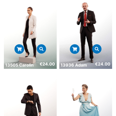
€
24.00
€
24.00
13505 Carolin
13936 Adam