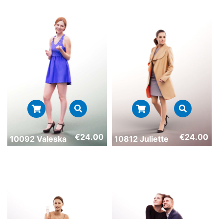
€
24.00
€
24.00
10092 Valeska
10812 Juliette