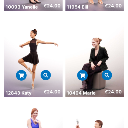
€
24.00
€
24.00
10093 Yanelle
11954 Elli
€
24.00
€
24.00
12843 Katy
10404 Marie