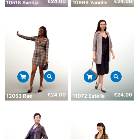
€
24.00
€
24.00
10518 Svenja
10969 Yanelle
€
24.00
€
24.00
12053 Rae
11072 Estelle