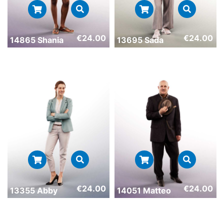
€
24.00
€
24.00
14865 Shania
13695 Sada
€
24.00
€
24.00
13355 Abby
14051 Matteo