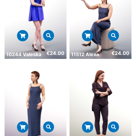
€
24.00
€
24.00
10244 Valeska
11512 Alexa