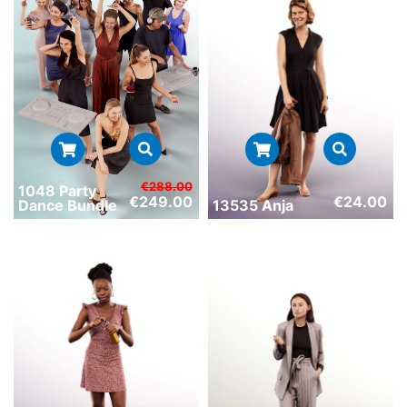
€
288.00
1048 Party
€
249.00
€
24.00
Dance Bundle
13535 Anja