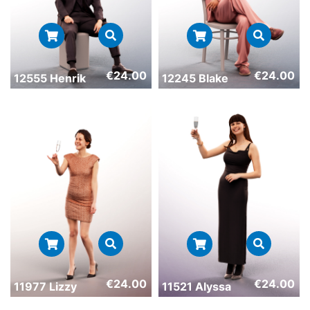
€
24.00
€
24.00
12555 Henrik
12245 Blake
€
24.00
€
24.00
11977 Lizzy
11521 Alyssa