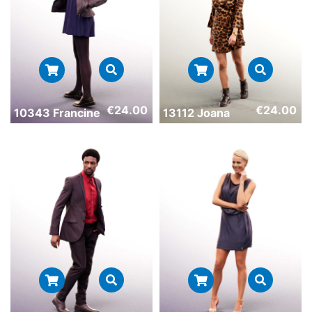
€
24.00
€
24.00
10343 Francine
13112 Joana