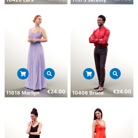
€
24.00
€
24.00
11618 Marilyn
10406 Bruce