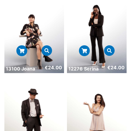
€
24.00
€
24.00
13100 Joana
12276 Serina