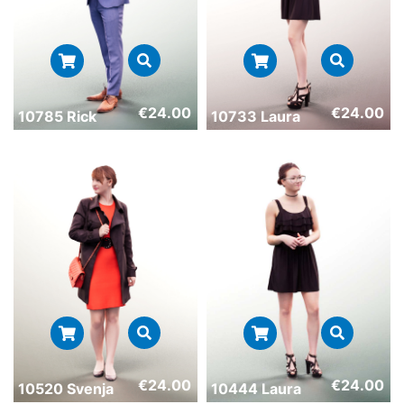
€
24.00
€
24.00
10785 Rick
10733 Laura
€
24.00
€
24.00
10520 Svenja
10444 Laura