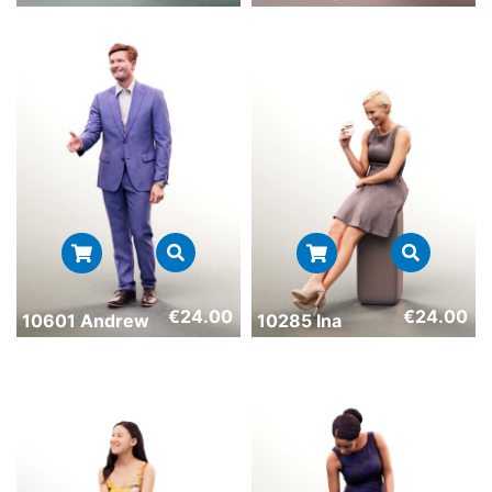
€
24.00
€
24.00
10601 Andrew
10285 Ina