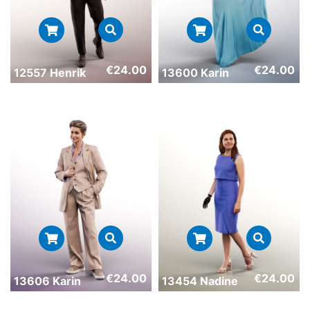
€
24.00
€
24.00
12557 Henrik
13600 Karin
€
24.00
€
24.00
13606 Karin
13454 Nadine