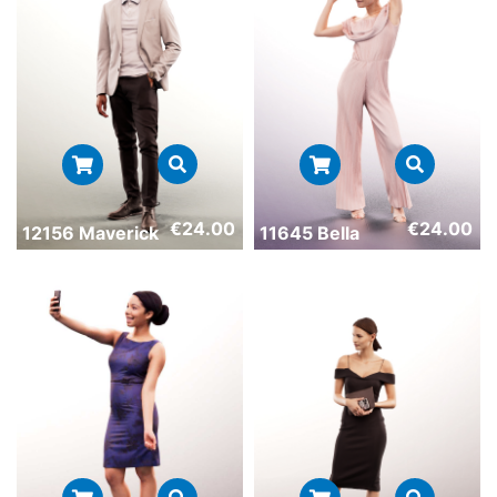
€
24.00
€
24.00
12156 Maverick
11645 Bella