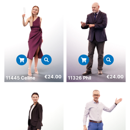
€
24.00
€
24.00
11445 Celine
11326 Phil