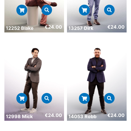
€
24.00
€
24.00
12252 Blake
13257 Dirk
€
24.00
€
24.00
12998 Mick
14053 Robb