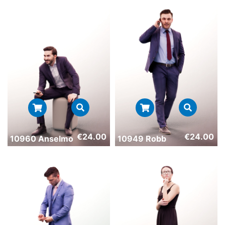
€
24.00
€
24.00
10960 Anselmo
10949 Robb