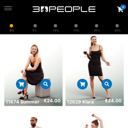
0
0%
5%
10%
15%
20%
25%
€
24.00
€
24.00
11674 Summer
12629 Klara