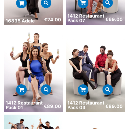
1412 Restaurant
€
69.00
€
24.00
Pack 07
16835 Adele
1412 Restaurant
1412 Restaurant
€
89.00
€
89.00
Pack 01
Pack 03