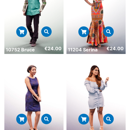
€
24.00
€
24.00
10752 Bruce
11204 Serina