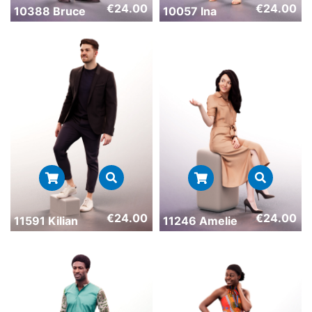
€
24.00
€
24.00
10388 Bruce
10057 Ina
€
24.00
€
24.00
11591 Kilian
11246 Amelie