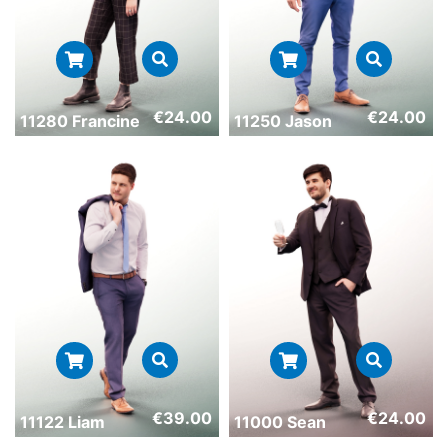
€
24.00
€
24.00
11280 Francine
11250 Jason
€
39.00
€
24.00
11122 Liam
11000 Sean