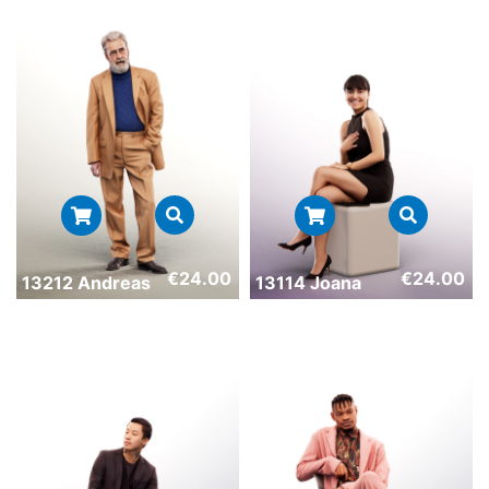
€
24.00
€
24.00
13212 Andreas
13114 Joana