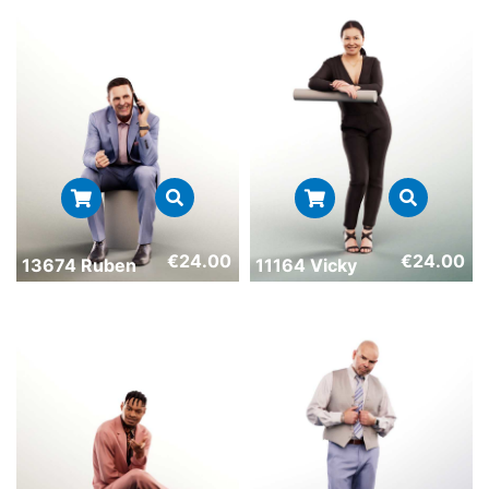
€
24.00
€
24.00
13674 Ruben
11164 Vicky