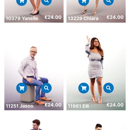
€
24.00
€
24.00
10379 Yanelle
13229 Chiara
€
24.00
€
24.00
11251 Jason
11961 Elli