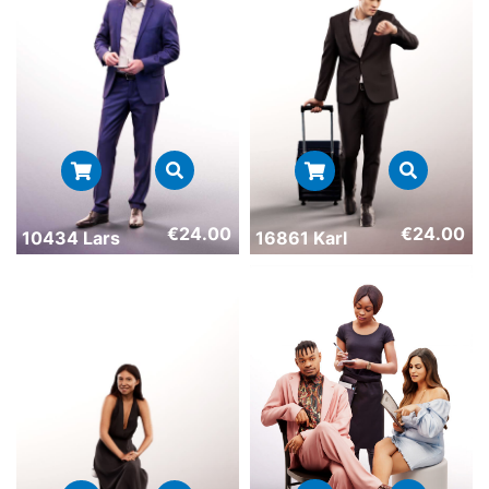
€
24.00
€
24.00
10434 Lars
16861 Karl