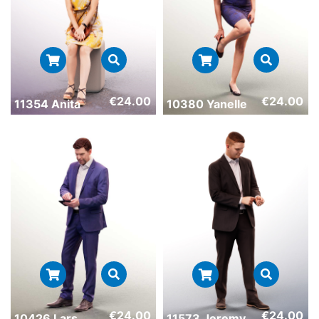
€
24.00
€
24.00
11354 Anita
10380 Yanelle
€
24.00
€
24.00
10426 Lars
11573 Jeremy