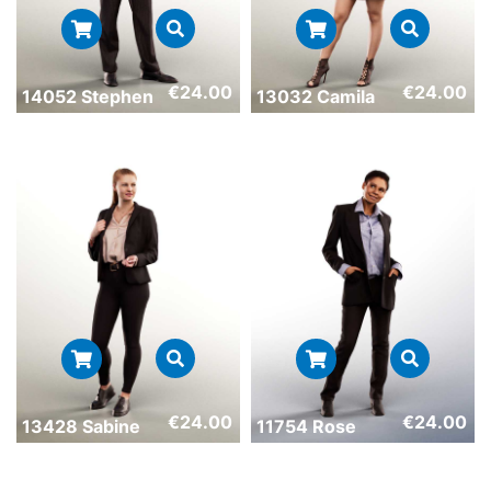
€
24.00
€
24.00
14052 Stephen
13032 Camila
€
24.00
€
24.00
13428 Sabine
11754 Rose